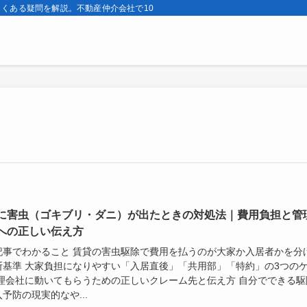
くある疑問を解説。不動産仲介会社で10年・引越し7回の実体験から、契約前と
に害虫（ゴキブリ・ダニ）が出たときの対処法｜費用負担と管
への正しい伝え方
記事でわかること 賃貸の害虫駆除で費用を払うのが大家か入居者かを分
断基準 大家負担になりやすい「入居直後」「共用部」「特約」の3つの
管理会社に動いてもらうための正しいクレーム先と伝え方 自分でできる駆
予防の現実的なや...