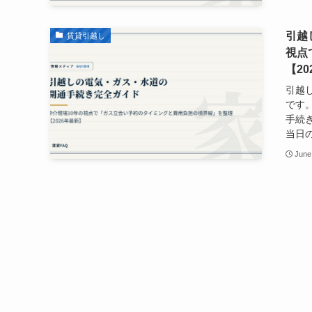
引越
賃貸引越し
視点
【2
引越
です
手続
当日の
June