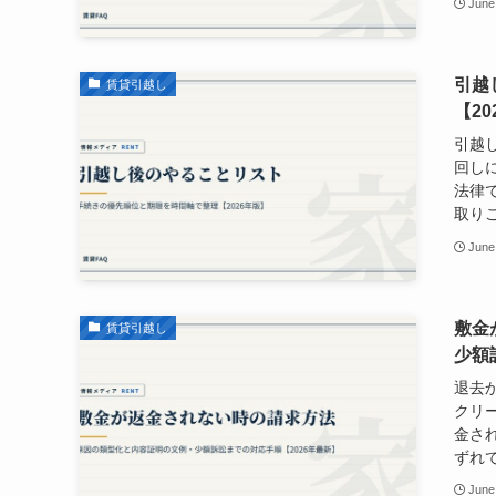
June
引越
賃貸引越し
【20
引越
回し
法律
取りこ
June
敷金
賃貸引越し
少額
退去
クリ
金さ
ずれて
June