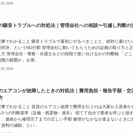
 29, 2026
の騒音トラブルへの対処法｜管理会社への相談〜引越し判断の
記事でわかること 騒音トラブルで最初にやるべきことと、絶対に避けた
接対決」というNG行動 管理会社に動いてもらうための証拠の取り方と
え方 管理会社・警察・弁護士をどの段階で使い分けるかの判断軸 「どこ
慢の範囲か」を測...
 28, 2026
のエアコンが故障したときの対処法｜費用負担・報告手順・交
方
記事でわかること 賃貸のエアコン故障で費用を払うのは大家か入居者か
る3つの判断基準（設備・残置物・過失） 慌てて自分で業者を呼ぶと損
と、連絡から修理完了までの正しい手順 修理がなかなか進まないときに
賃料の減額」とい...