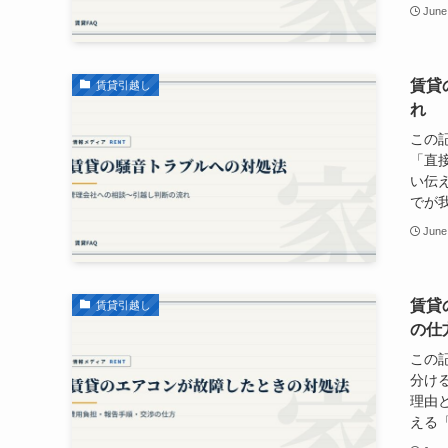
June
賃貸
賃貸引越し
れ
この
「直
い伝
でが我
June
賃貸
賃貸引越し
の仕
この
分け
理由
える「