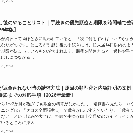
 28, 2026
し後のやることリスト｜手続きの優先順位と期限を時間軸で整
26年版】
しが終わって荷ほどきに追われていると、「次に何をすればいいのか」
になりがちです。ところが引越し後の手続きには、転入届14日以内のよ
で期限が決まっているものが含まれます。順番を間違えると、過料や手
ぼしにつながる...
 25, 2026
が返金されない時の請求方法｜原因の類型化と内容証明の文例
訴訟までの対応手順【2026年最新】
から1〜2か月が過ぎても敷金の精算がなかったり、精算書を見たら「ハ
ーニング代」「クロス全面張替え」で敷金がほぼ消えていたり。「敷金 
れない」という悩みの大半は、控除の中身が国土交通省のガイドライン
いるところに原因...
 25, 2026