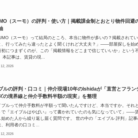
UMO（スーモ）の評判・使い方｜掲載課金制とおとり物件回避
軸
UUMO（スーモ）って結局のところ、本当に物件が多いの？掲載されて
と、行ってみたら違ったとよく聞くけれど大丈夫？」——部屋探しを始
最初につまずくのが、この「掲載情報をどこまで信じていいか」という
 本記事は、賃貸の現...
 12, 2026
ブルの評判・口コミ｜仲介現場10年のIshidaが「直営とフラン
ズの境界線と仲介手数料半額の現実」を整理
イブルって仲介手数料が半額って聞いたんですけど、本当ですか。それ
トで『エイブルはやばい』って書かれていたのも気になっていて」——
し始めた人から繰り返し届く質問です。 世の中の「エイブル 評判」記事
、利用者の口コミ...
 12, 2026