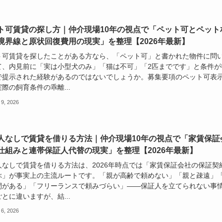
ト可賃貸の探し方｜仲介現場10年の視点で「ペット可とペット
境界線と原状回復費用の現実」を整理【2026年最新】
ト可賃貸を探したことがある方なら、「ペット可」と書かれた物件に問
て、内見前に「実は小型犬のみ」「猫は不可」「2匹までです」と条件が
で提示された経験があるのではないでしょうか。募集要項のペット可表
際の飼育条件の乖離...
 9, 2026
人なしで賃貸を借りる方法｜仲介現場10年の視点で「家賃保証
仕組みと連帯保証人代替の現実」を整理【2026年最新】
人なしで賃貸を借りる方法は、2026年時点では「家賃保証会社の保証契
ぶ」が事実上の主流ルートです。「親が高齢で頼めない」「親と疎遠」
間がある」「フリーランスで頼みづらい」——保証人を立てられない事
とに違いますが、結...
 6, 2026