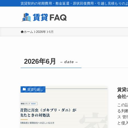
賃貸契約の初期費用・敷金返還・原状回復費用・引越し見積もりのよ
ホーム
2026年
6月
2026年6月
– date –
賃貸
賃貸引越し
会社
この
る判
ス 
と侵入