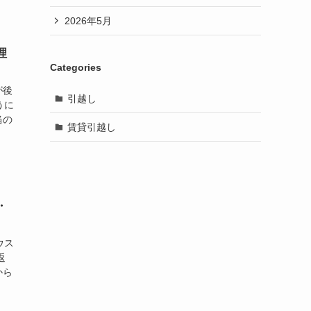
2026年5月
理
Categories
が後
引越し
うに
当の
賃貸引越し
・
ウス
返
から