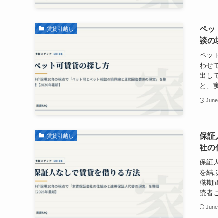
ペッ
賃貸引越し
談の
ペッ
わせ
出し
と、実
June
保証
賃貸引越し
社の
保証
を結
職期
読者ご
June