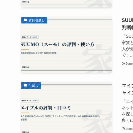
SU
賃貸引越し
判断
「S
家賃
人が
です。
June
エイ
引越し
ャイ
「エ
ネッ
を探
多くは
June