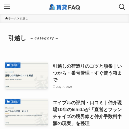
ホーム
引越し
引越し
– category –
引越しの荷造りのコツと順番｜い
引越し
つから・番号管理・すぐ使う箱ま
で
July 7, 2026
エイブルの評判・口コミ｜仲介現
引越し
場10年のIshidaが「直営とフラン
チャイズの境界線と仲介手数料半
額の現実」を整理