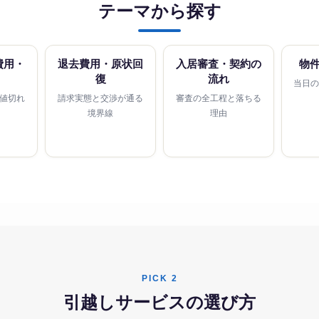
テーマから探す
費用・
退去費用・原状回
入居審査・契約の
物
復
流れ
当日
値切れ
請求実態と交渉が通る
審査の全工程と落ちる
境界線
理由
PICK 2
引越しサービスの選び方