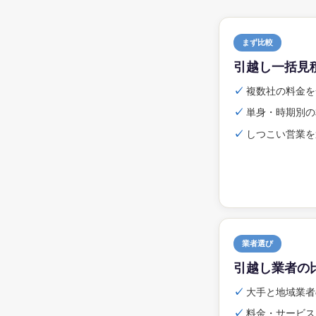
まず比較
引越し一括見
✓
複数社の料金を
✓
単身・時期別の
✓
しつこい営業を
業者選び
引越し業者の
✓
大手と地域業者
✓
料金・サービス