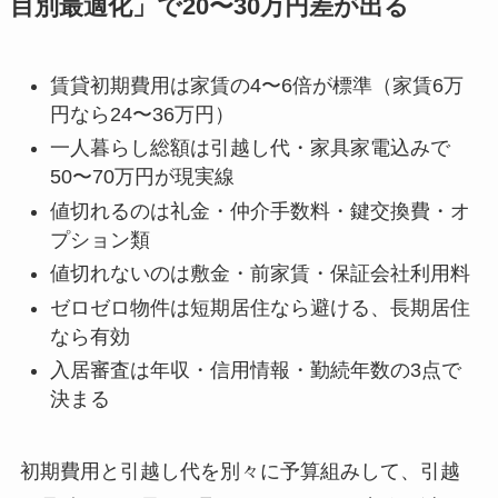
目別最適化」で20〜30万円差が出る
賃貸初期費用は家賃の4〜6倍が標準（家賃6万
円なら24〜36万円）
一人暮らし総額は引越し代・家具家電込みで
50〜70万円が現実線
値切れるのは礼金・仲介手数料・鍵交換費・オ
プション類
値切れないのは敷金・前家賃・保証会社利用料
ゼロゼロ物件は短期居住なら避ける、長期居住
なら有効
入居審査は年収・信用情報・勤続年数の3点で
決まる
初期費用と引越し代を別々に予算組みして、引越