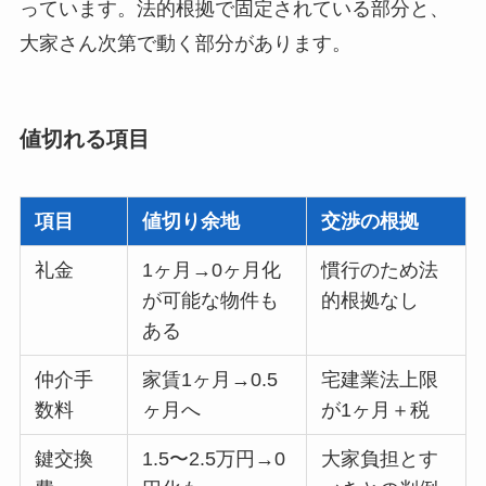
っています。法的根拠で固定されている部分と、
大家さん次第で動く部分があります。
値切れる項目
項目
値切り余地
交渉の根拠
礼金
1ヶ月→0ヶ月化
慣行のため法
が可能な物件も
的根拠なし
ある
仲介手
家賃1ヶ月→0.5
宅建業法上限
数料
ヶ月へ
が1ヶ月＋税
鍵交換
1.5〜2.5万円→0
大家負担とす