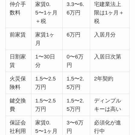
仲介手
家賃0.
3.3〜6.
宅建業法上
数料
5〜1ヶ月
6万円
限は1ヶ月＋
＋税
税
前家賃
家賃1ヶ
6万円
入居月分
月
日割家
1〜30日
0〜6万
入居日次第
賃
分
円
火災保
1.5〜2.5
1.5〜2.
2年契約
険料
万円
5万円
鍵交換
1.5〜2.5
1.5〜2.
ディンプル
費
万円
5万円
キーは高い
保証会
家賃0.
3〜6万
必須化が進
社利用
5〜1ヶ月
円
行中