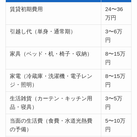
賃貸初期費用
24〜36
万円
引越し代（単身・通常期）
3〜6万
円
家具（ベッド・机・椅子・収納）
8〜15万
円
家電（冷蔵庫・洗濯機・電子レン
8〜15万
ジ・照明）
円
生活雑貨（カーテン・キッチン用
3〜5万
品・寝具）
円
当面の生活費（食費・水道光熱費
5〜10万
の予備）
円