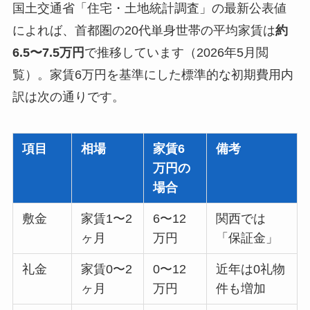
国土交通省「住宅・土地統計調査」の最新公表値
によれば、首都圏の20代単身世帯の平均家賃は
約
6.5〜7.5万円
で推移しています（2026年5月閲
覧）。家賃6万円を基準にした標準的な初期費用内
訳は次の通りです。
項目
相場
家賃6
備考
万円の
場合
敷金
家賃1〜2
6〜12
関西では
ヶ月
万円
「保証金」
礼金
家賃0〜2
0〜12
近年は0礼物
ヶ月
万円
件も増加