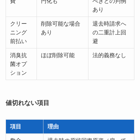
費
円化も
べきとの判例
あり
クリー
削除可能な場合
退去時請求へ
ニング
あり
の二重計上回
前払い
避
消臭抗
ほぼ削除可能
法的義務なし
菌オプ
ション
値切れない項目
項目
理由