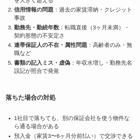
を大きく超える
信用情報の問題
：過去の家賃滞納・クレジット
事故
勤務先・勤続年数
：転職直後（3ヶ月未満）・
契約形態の不安定さ
連帯保証人の不在・属性問題
：高齢者のみ・無
職など
書類の記入ミス・虚偽
：年収水増し・勤務先名
誤記が照合で発覚
落ちた場合の対処
1社目で落ちても、別の保証会社を使う物件な
ら通る場合がある
預入金（家賃3〜6ヶ月分前払い）で交渉できる