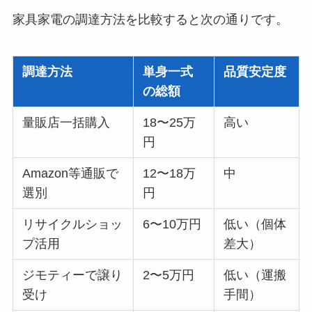
家具家電の調達方法を比較すると次の通りです。
調達方法
単身一式
品質安定度
の総額
量販店一括購入
18〜25万
高い
円
Amazon等通販で
12〜18万
中
選別
円
リサイクルショッ
6〜10万円
低い（個体
プ活用
差大）
ジモティーで譲り
2〜5万円
低い（運搬
受け
手間）