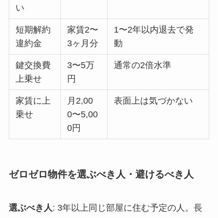
い
短期解約
家賃2〜
1〜2年以内退去で発
違約金
3ヶ月分
動
鍵交換費
3〜5万
通常の2倍水準
上乗せ
円
家賃に上
月2,00
表面上は気づかない
乗せ
0〜5,00
0円
ゼロゼロ物件を選ぶべき人・避けるべき人
選ぶべき人
: 3年以上同じ部屋に住む予定の人。長