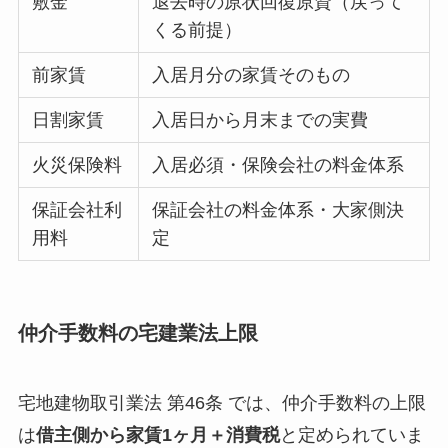
敷金
退去時の原状回復原資（戻って
くる前提）
前家賃
入居月分の家賃そのもの
日割家賃
入居日から月末までの実費
火災保険料
入居必須・保険会社の料金体系
保証会社利
保証会社の料金体系・大家側決
用料
定
仲介手数料の宅建業法上限
宅地建物取引業法 第46条 では、仲介手数料の上限
は
借主側から家賃1ヶ月＋消費税
と定められていま