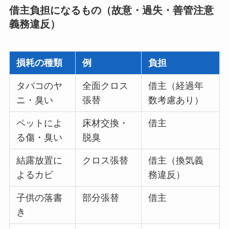
借主負担になるもの（故意・過失・善管注意
義務違反）
損耗の種類
例
負担
タバコのヤ
全面クロス
借主（経過年
ニ・臭い
張替
数考慮あり）
ペットによ
床材交換・
借主
る傷・臭い
脱臭
結露放置に
クロス張替
借主（換気義
よるカビ
務違反）
子供の落書
部分張替
借主
き