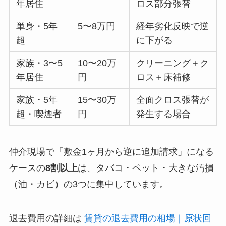
年居住
ロス部分張替
単身・5年
5〜8万円
経年劣化反映で逆
超
に下がる
家族・3〜5
10〜20万
クリーニング＋ク
年居住
円
ロス＋床補修
家族・5年
15〜30万
全面クロス張替が
超・喫煙者
円
発生する場合
仲介現場で「敷金1ヶ月から逆に追加請求」になる
ケースの
8割以上
は、タバコ・ペット・大きな汚損
（油・カビ）の3つに集中しています。
退去費用の詳細は
賃貸の退去費用の相場｜原状回