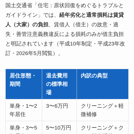
国土交通省「住宅：原状回復をめぐるトラブルと
ガイドライン」では、
経年劣化と通常損耗は賃貸
人（大家）の負担
、賃借人（借主）の故意・過
失・善管注意義務違反による損耗のみが借主負担
と明記されています（平成10年制定・平成23年改
訂・2026年5月閲覧）。
居住形態・
退去費用
内訳の典型
期間
の標準相
場
単身・1〜2
3〜6万円
クリーニング＋軽
年居住
微補修
単身・3〜5
5〜10万円
クリーニング＋ク