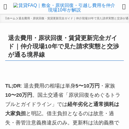
ホーム
退去費用・原状回復・賃貸更新完全ガイド｜仲介現場10年で見た請求実態と交渉が通
退去費用・原状回復・賃貸更新完全ガイ
ド｜仲介現場10年で見た請求実態と交渉
が通る境界線
TL;DR
: 退去費用の相場は単身
5〜10万円
・家族
10〜20万円
。国土交通省「原状回復をめぐるトラ
ブルとガイドライン」では
経年劣化と通常損耗は
大家負担
と明記。借主負担となるのは故意・過
失・善管注意義務違反のみ。更新料は法的義務で