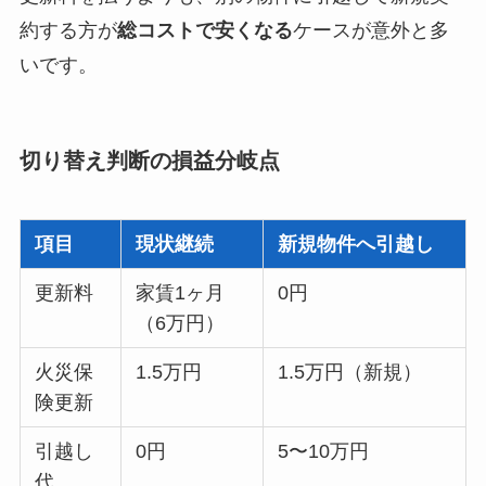
約する方が
総コストで安くなる
ケースが意外と多
いです。
切り替え判断の損益分岐点
項目
現状継続
新規物件へ引越し
更新料
家賃1ヶ月
0円
（6万円）
火災保
1.5万円
1.5万円（新規）
険更新
引越し
0円
5〜10万円
代