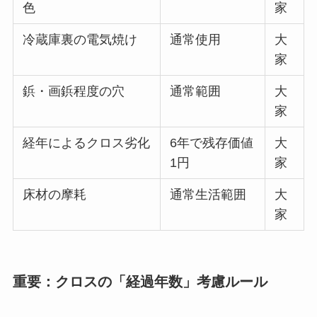
色
家
冷蔵庫裏の電気焼け
通常使用
大
家
鋲・画鋲程度の穴
通常範囲
大
家
経年によるクロス劣化
6年で残存価値
大
1円
家
床材の摩耗
通常生活範囲
大
家
重要：クロスの「経過年数」考慮ルール