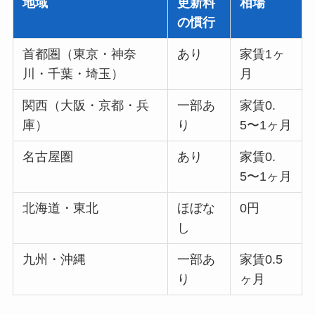
地域
更新料
相場
の慣行
首都圏（東京・神奈
あり
家賃1ヶ
川・千葉・埼玉）
月
関西（大阪・京都・兵
一部あ
家賃0.
庫）
り
5〜1ヶ月
名古屋圏
あり
家賃0.
5〜1ヶ月
北海道・東北
ほぼな
0円
し
九州・沖縄
一部あ
家賃0.5
り
ヶ月