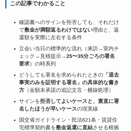
この記事でわかること
確認書へのサインを拒否しても、それだけ
で
敷金が満額返るわけではない
理由と、返
還額を実際に左右する条件
立会い当日の標準的な流れ（来訪→室内チ
ェック→見積提示→
25〜35分ごろの署名
要求
）の時系列
どうしても署名を求められたときの
「退去
事実のみを証明する署名」の具体的な書き
方
（金額未承諾の追記文言・横線処理）
サインを
拒否してよいケースと、素直に署
名したほうが早いケース
の現実線
国交省ガイドライン・民法621条・賃貸住
宅標準契約書を
敷金返還に直結
させる根拠