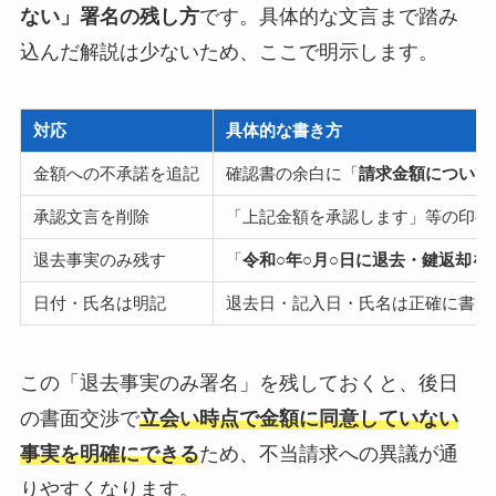
ない」署名の残し方
です。具体的な文言まで踏み
込んだ解説は少ないため、ここで明示します。
対応
具体的な書き方
金額への不承諾を追記
確認書の余白に「
請求金額について
承認文言を削除
「上記金額を承認します」等の印字
退去事実のみ残す
「
令和○年○月○日に退去・鍵返却
日付・氏名は明記
退去日・記入日・氏名は正確に書く
この「退去事実のみ署名」を残しておくと、後日
の書面交渉で
立会い時点で金額に同意していない
事実を明確にできる
ため、不当請求への異議が通
りやすくなります。