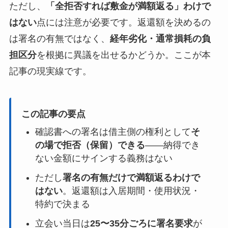
ただし、
「全拒否すれば敷金が満額返る」わけで
はない
点には注意が必要です。返還額を決めるの
は署名の有無ではなく、
経年劣化・通常損耗の負
担区分
を根拠に異議を出せるかどうか。ここが本
記事の現実線です。
この記事の要点
確認書への署名は借主側の権利として
そ
の場で拒否（保留）できる
——納得でき
ない金額にサインする義務はない
ただし
署名の有無だけで満額返るわけで
はない
。返還額は入居期間・使用状況・
特約で決まる
立会い当日は
25〜35分ごろに署名要求
が