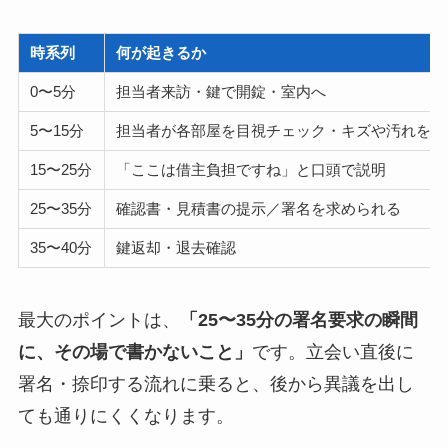
時系列
何が起きるか
0〜5分
担当者来訪・鍵で開錠・室内へ
5〜15分
担当者が各部屋を目視チェック・キズや汚れを撮
15〜25分
「ここは借主負担ですね」と口頭で説明
25〜35分
確認書・見積書の提示／署名を求められる
35〜40分
鍵返却・退去確認
最大のポイントは、
「25〜35分の署名要求の瞬間
に、その場で書かないこと」
です。立会い直後に
署名・捺印する流れに乗ると、後から異議を出し
ても通りにくくなります。