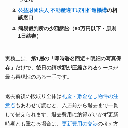
公益財団法人 不動産適正取引推進機構
の相
談窓口
簡易裁判所の少額訴訟（60万円以下・原則
1日結審）
実務上は、
第1層の「即時署名回避＋明細の写真保
存」だけで、後日の請求額が圧縮される
ケースが
最も再現性のある一手です。
退去前後の段取り全体は
礼金・敷金なし物件の注
意点
もあわせて読むと、入居前から退去まで一貫
して備えられます。退去費用に納得がいかず更新
時期とも重なる場合は、
更新費用の交渉
の考え方