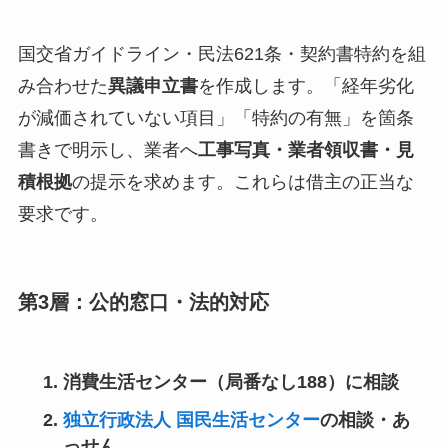
国交省ガイドライン・民法621条・契約書特約を組
み合わせた
異議申立書
を作成します。「経年劣化
が減価されていない項目」「特約の有無」を箇条
書きで明示し、業者へ
工事写真・業者領収書・見
積根拠
の提示を求めます。これらは借主の正当な
要求です。
第3層：公的窓口・法的対応
消費生活センター（局番なし
188
）に相談
独立行政法人 国民生活センター
の相談・あ
っせん