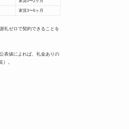
家賃0〜2ヶ月
家賃3〜6ヶ月
謝礼ゼロで契約できることを
公表値によれば、礼金ありの
覧）。