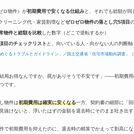
ゼロ物件）が
初期費用で安くなる仕組み
と、それでも総額が同
クリーニング代・家賃割増など
ゼロゼロ物件の落とし穴5項目
常物件と総額を比較
した数字（どこで逆転するか）
0項目のチェックリスト
と、向いている人・向かない人の判断軸
めぐるトラブルとガイドライン」
／
国土交通省「住宅市場動向調査」
（
結局お得なんですか。罠がありそうで不安です」——初期費用
つです。
し物件は
初期費用は確実に安くなる
一方、契約書の細部に「回
見抜けないと、浮いたはずの金額を退去時にそのまま吐き出す
件で初期費用を抑えたのに、退去時の精算でかえって割高にな