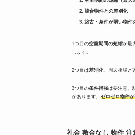
空室期間の短縮（最大
競合物件との差別化
築古・条件が弱い物件
1つ目の
空室期間の短縮
が最
します。
2つ目は
差別化
。周辺相場と
3つ目の
条件補強
は要注意。
があります。
ゼロゼロ物件が
礼金 敷金なし 物件 