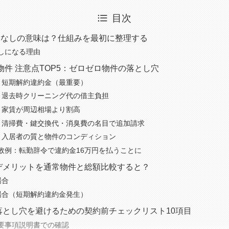
目次
金なしの意味は？仕組みを最初に整理する
しになる理由
 物件 注意点TOP5：ゼロゼロ物件の落とし穴
：短期解約違約金（最重要）
：退去時クリーニング代の借主負担
：家賃が周辺相場より割高
：清掃費・鍵交換代・消臭費の名目で追加請求
：入居者の質と物件のコンディション
敗例：転勤辞令で違約金16万円を払うことに
デメリットを通常物件と総額比較すると？
場合
場合（短期解約違約金発生）
落とし穴を避けるための契約前チェックリスト10項目
要事項説明書での確認