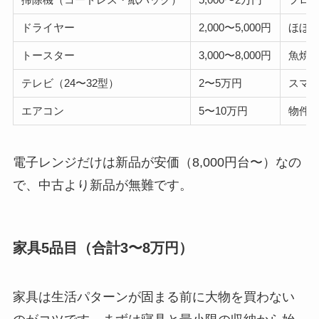
ドライヤー
2,000〜5,000円
ほぼ
トースター
3,000〜8,000円
魚焼
テレビ（24〜32型）
2〜5万円
スマホ
エアコン
5〜10万円
物件
電子レンジだけは新品が安価（8,000円台〜）なの
で、中古より新品が無難です。
家具5品目（合計3〜8万円）
家具は生活パターンが固まる前に大物を買わない