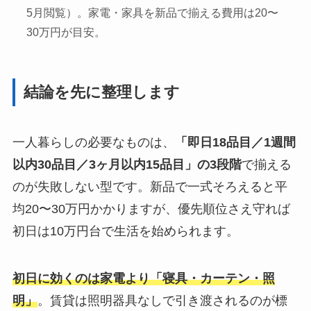
5月閲覧）。家電・家具を新品で揃える費用は20〜
30万円が目安。
結論を先に整理します
一人暮らしの必要なものは、
「即日18品目／1週間
以内30品目／3ヶ月以内15品目」の3段階
で揃える
のが失敗しない型です。新品で一式そろえると平
均20〜30万円かかりますが、優先順位さえ守れば
初日は10万円台で生活を始められます。
初日に効くのは家電より「寝具・カーテン・照
明」
。賃貸は照明器具なしで引き渡されるのが標