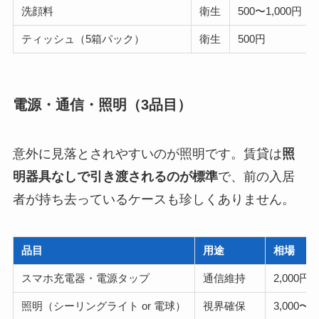
洗顔料
衛生
500〜1,000円
ティッシュ（5箱パック）
衛生
500円
電源・通信・照明（3品目）
意外に見落とされやすいのが照明です。賃貸は
照
明器具なしで引き渡されるのが標準
で、前の入居
者が持ち去っているケースも珍しくありません。
品目
用途
相場
スマホ充電器・電源タップ
通信維持
2,000円
照明（シーリングライト or 電球）
視界確保
3,000〜8