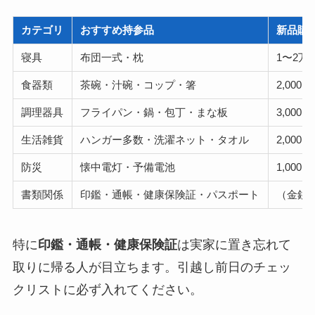
カテゴリ
おすすめ持参品
新品購
寝具
布団一式・枕
1〜2万
食器類
茶碗・汁碗・コップ・箸
2,000〜
調理器具
フライパン・鍋・包丁・まな板
3,000〜
生活雑貨
ハンガー多数・洗濯ネット・タオル
2,000〜
防災
懐中電灯・予備電池
1,000〜
書類関係
印鑑・通帳・健康保険証・パスポート
（金銭
特に
印鑑・通帳・健康保険証
は実家に置き忘れて
取りに帰る人が目立ちます。引越し前日のチェッ
クリストに必ず入れてください。