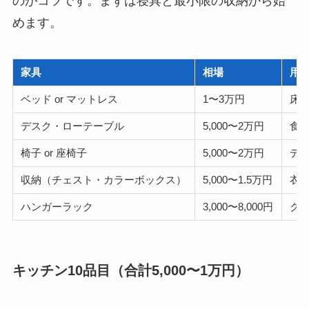
のがコツです。まずは寝具と最小限の収納から始
めます。
家具
相場
用
ベッド or マットレス
1〜3万円
床
デスク・ローテーブル
5,000〜2万円
食事
椅子 or 座椅子
5,000〜2万円
デ
収納（チェスト・カラーボックス）
5,000〜1.5万円
衣
ハンガーラック
3,000〜8,000円
ク
キッチン10品目（合計5,000〜1万円）