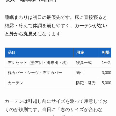
睡眠まわりは初日の最優先です。床に直接寝ると
結露・冷えで体調を崩しやすく、
カーテンがない
と外から丸見え
になります。
品目
用途
相場
布団セット（敷布団・掛布団・枕）
寝具一式
1〜2万
枕カバー・シーツ・布団カバー
衛生
3,000〜
カーテン
防犯・遮光
5,000
カーテンは引越し前にサイズを測って用意してお
くのが鉄則です。当日に「窓のサイズが合わな