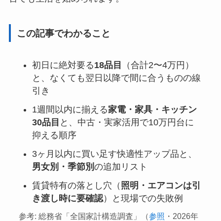
この記事でわかること
初日に絶対要る
18品目
（合計2〜4万円）
と、なくても翌日以降で間に合うものの線
引き
1週間以内に揃える
家電・家具・キッチン
30品目
と、中古・実家活用で10万円台に
抑える順序
3ヶ月以内に買い足す快適性アップ品と、
男女別・季節別
の追加リスト
賃貸特有の落とし穴（
照明・エアコンは引
き渡し時に要確認
）と現場での失敗例
参考: 総務省「全国家計構造調査」（
参照
・2026年