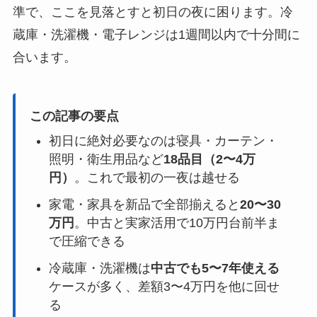
準で、ここを見落とすと初日の夜に困ります。冷
蔵庫・洗濯機・電子レンジは1週間以内で十分間に
合います。
この記事の要点
初日に絶対必要なのは寝具・カーテン・
照明・衛生用品など
18品目（2〜4万
円）
。これで最初の一夜は越せる
家電・家具を新品で全部揃えると
20〜30
万円
。中古と実家活用で10万円台前半ま
で圧縮できる
冷蔵庫・洗濯機は
中古でも5〜7年使える
ケースが多く、差額3〜4万円を他に回せ
る