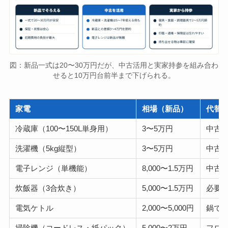
図：新品一式は20〜30万円だが、中古活用と実家持参を組み合わ
せると10万円台前半まで下げられる。
家電
相場（新品）
代替
冷蔵庫（100〜150L単身用）
3〜5万円
中古2
洗濯機（5kg縦型）
3〜5万円
中古2
電子レンジ（単機能）
8,000〜1.5万円
中古5,
炊飯器（3合炊き）
5,000〜1.5万円
必要
電気ケトル
2,000〜5,000円
鍋で
掃除機（コードレス・紙パック）
5,000〜2万円
フロ