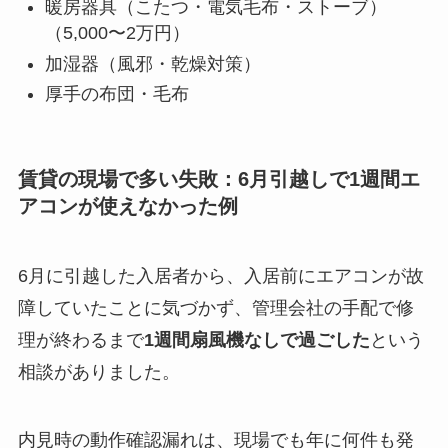
暖房器具（こたつ・電気毛布・ストーブ）
（5,000〜2万円）
加湿器（風邪・乾燥対策）
厚手の布団・毛布
賃貸の現場で多い失敗：6月引越しで1週間エ
アコンが使えなかった例
6月に引越した入居者から、入居前にエアコンが故
障していたことに気づかず、管理会社の手配で修
理が終わるまで
1週間扇風機なしで過ごした
という
相談がありました。
内見時の動作確認漏れは、現場でも年に何件も発