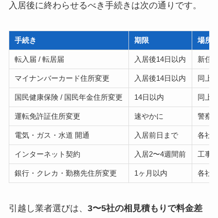
入居後に終わらせるべき手続きは次の通りです。
手続き
期限
場所
転入届 / 転居届
入居後14日以内
新住
マイナンバーカード住所変更
入居後14日以内
同上
国民健康保険 / 国民年金住所変更
14日以内
同上
運転免許証住所変更
速やかに
警察
電気・ガス・水道 開通
入居前日まで
各社W
インターネット契約
入居2〜4週間前
工事
銀行・クレカ・勤務先住所変更
1ヶ月以内
各社
引越し業者選びは、
3〜5社の相見積もりで料金差