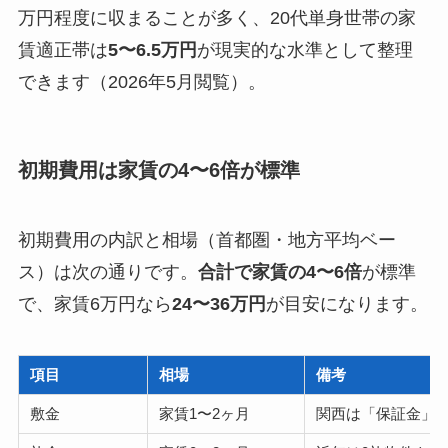
万円程度に収まることが多く、20代単身世帯の家
賃適正帯は
5〜6.5万円
が現実的な水準として整理
できます（2026年5月閲覧）。
初期費用は家賃の4〜6倍が標準
初期費用の内訳と相場（首都圏・地方平均ベー
ス）は次の通りです。
合計で家賃の4〜6倍
が標準
で、家賃6万円なら
24〜36万円
が目安になります。
項目
相場
備考
敷金
家賃1〜2ヶ月
関西は「保証金」