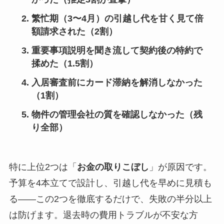
繁忙期（3〜4月）の引越し代を甘く見て倍
額請求された（2割）
重要事項説明を聞き流して契約後の特約で
揉めた（1.5割）
入居審査前にカード滞納を解消しなかった
（1割）
物件の管理会社の質を確認しなかった（残
り全部）
特に上位2つは「
お金の取りこぼし
」が原因です。
予算を4本立てで設計し、引越し代を早めに見積も
る——この2つを徹底するだけで、失敗の半分以上
は防げます。退去時の費用トラブルが不安な方