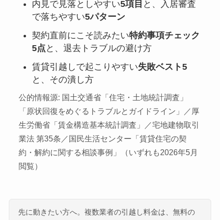
内見で見落としやすい
5項目
と、入居審査
で落ちやすい
5パターン
契約直前にこそ読みたい
特約事項チェック
5点
と、退去トラブルの避け方
賃貸引越しで起こりやすい
失敗ベスト5
と、その潰し方
公的情報源: 国土交通省「住宅・土地統計調査」
「原状回復をめぐるトラブルとガイドライン」／厚
生労働省「賃金構造基本統計調査」／宅地建物取引
業法 第35条／国民生活センター「賃貸住宅の契
約・解約に関する相談事例」（いずれも2026年5月
閲覧）
先に動きたい方へ。複数業者の引越し料金は、無料の