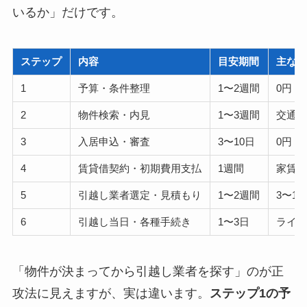
いるか」だけです。
ステップ
内容
目安期間
主な
1
予算・条件整理
1〜2週間
0円
2
物件検索・内見
1〜3週間
交通
3
入居申込・審査
3〜10日
0円（
4
賃貸借契約・初期費用支払
1週間
家賃の
5
引越し業者選定・見積もり
1〜2週間
3〜1
6
引越し当日・各種手続き
1〜3日
ライ
「物件が決まってから引越し業者を探す」のが正
攻法に見えますが、実は違います。
ステップ1の予