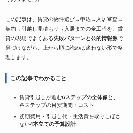
この記事は、賃貸の物件選び→申込→入居審査→
契約→引越し見積もり→入居までの全工程を、賃
貸の現場でよくある
失敗パターン
と
公的情報源
で
裏づけながら、上から順に読めば迷わない形で整
理します。
この記事でわかること
賃貸引越しが進む
6ステップの全体像
と、
各ステップの目安期間・コスト
初期費用・引越し代・生活費を取りこぼさ
ない
4本立ての予算設計