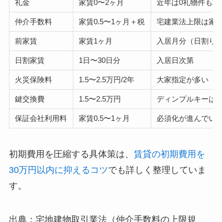
礼金
家賃0〜2ヶ月
近年は0礼物件も増
仲介手数料
家賃0.5〜1ヶ月＋税
宅建業法上限は家賃
前家賃
家賃1ヶ月
入居月分（日割り
日割家賃
1日〜30日分
入居日次第
火災保険料
1.5〜2.5万円/2年
大家指定が多い
鍵交換費
1.5〜2.5万円
ディンプルキーは
保証会社利用料
家賃0.5〜1ヶ月
必須化が進んでい
初期費用を圧縮する具体策は、
賃貸の初期費用を
30万円以内に抑えるコツ
でも詳しく整理していま
す。
出典：宅地建物取引業法（仲介手数料の上限規