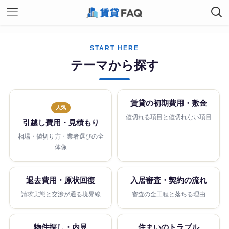
START HERE
テーマから探す
賃貸の初期費用・敷金
人気
値切れる項目と値切れない項目
引越し費用・見積もり
相場・値切り方・業者選びの全
体像
退去費用・原状回復
入居審査・契約の流れ
請求実態と交渉が通る境界線
審査の全工程と落ちる理由
物件探し・内見
住まいのトラブル